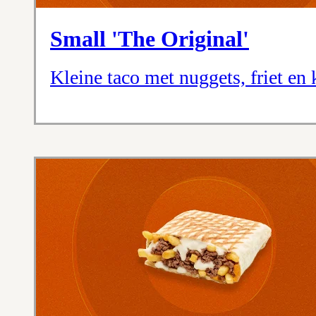
Small 'The Original'
Kleine taco met nuggets, friet en