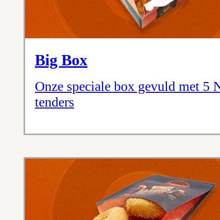
Big Box
Onze speciale box gevuld met 5 N
tenders