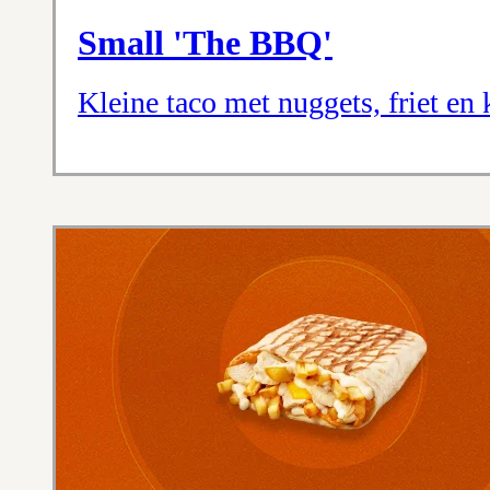
Small 'The BBQ'
Kleine taco met nuggets, friet en