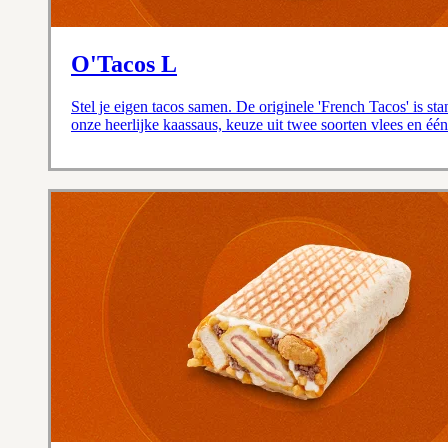
O'Tacos L
Stel je eigen tacos samen. De originele 'French Tacos' is st
onze heerlijke kaassaus, keuze uit twee soorten vlees en één