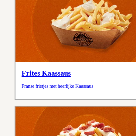
Frites Kaassaus
Franse frietjes met heerlijke Kaassaus