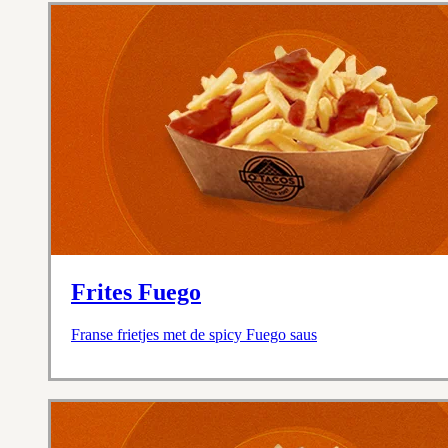
Frites Fuego
Franse frietjes met de spicy Fuego saus