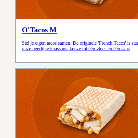
O'Tacos M
Stel je eigen tacos samen. De originele 'French Tacos' is st
onze heerlijke kaassaus, keuze uit één vlees en één saus