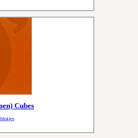
oen) Cubes
 blokjes