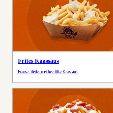
Frites Kaassaus
Franse frietjes met heerlijke Kaassaus