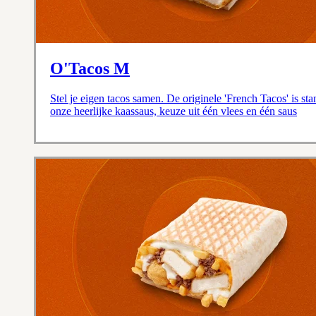
O'Tacos M
Stel je eigen tacos samen. De originele 'French Tacos' is st
onze heerlijke kaassaus, keuze uit één vlees en één saus