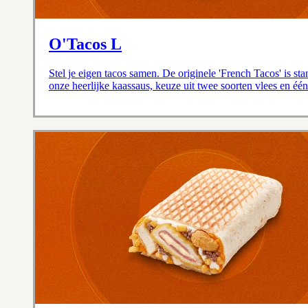
O'Tacos L
Stel je eigen tacos samen. De originele 'French Tacos' is st
onze heerlijke kaassaus, keuze uit twee soorten vlees en één