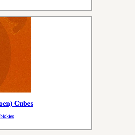
oen) Cubes
 blokjes