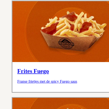
Frites Fuego
Franse frietjes met de spicy Fuego saus